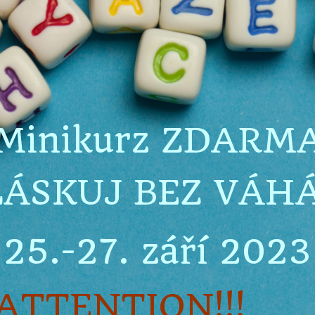
Minikurz ZDARM
ÁSKUJ BEZ VÁH
25.-27. září 2023
ATTENTION!!!