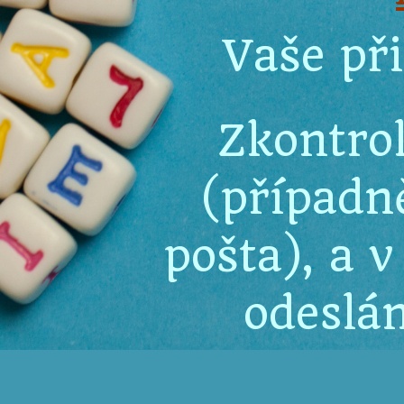
Vaše při
Zkontro
(případn
pošta), a 
odeslán