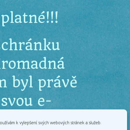
platné!!!
schránku
 Hromadná
m byl právě
 svou e-
oužívám k vylepšení svých webových stránek a služeb.