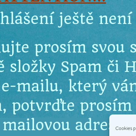
hlášení ještě není 
lujte prosím svou 
ě složky Spam či
v e-mailu, který vá
, potvrďte prosím
mailovou adresu.
Cookies p