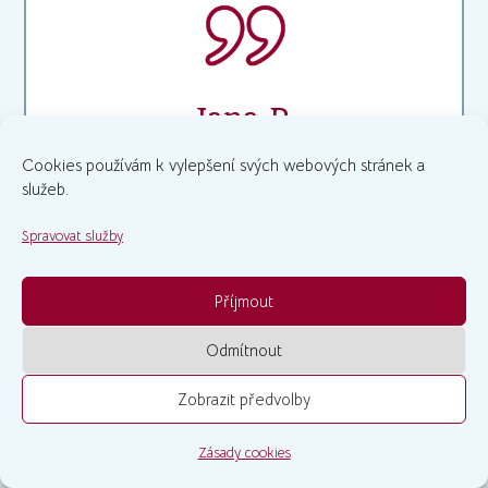
Jana P.
Skvěle vysvětlená výslovnost pro všechny
Cookies používám k vylepšení svých webových stránek a
služeb.
česky mluvící. Kde detailně a jednoduše víte,
jak jakou hlásku vytvořit a čím se liší oproti
Spravovat služby
námi vyslovovaným. Lektorka velice
Příjmout
nápomocná, vtipná a hlavně nadšená, což je
velmi nakažlivé! 🙂
Odmítnout
Zobrazit předvolby
Zásady cookies