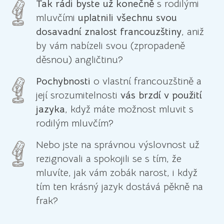
Tak rádi byste už konečně
s rodilými
mluvčími
uplatnili všechnu svou
dosavadní znalost francouzštiny
, aniž
by vám nabízeli svou (zpropadeně
děsnou) angličtinu?
Pochybnosti
o vlastní francouzštině a
její srozumitelnosti
vás brzdí v použití
jazyka
, když máte možnost mluvit s
rodilým mluvčím?
Nebo jste na správnou výslovnost už
rezignovali a spokojili se s tím, že
mluvíte, jak vám zobák narost, i když
tím ten krásný jazyk dostává pěkně na
frak?