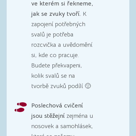
ve kterém si řekneme,
jak se zvuky tvoří.
K
zapojení potřebných
svalů je potřeba
rozcvička a uvědomění
si, kde co pracuje.
Budete překvapeni,
kolik svalů se na
tvorbě zvuků podílí 🙂
Poslechová cvičení

jsou stěžejní
zejména u
nosovek a samohlásek,