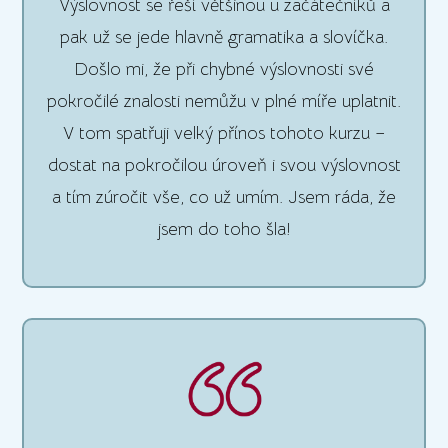
Výslovnost se řeší většinou u začátečníků a
pak už se jede hlavně gramatika a slovíčka.
Došlo mi, že při chybné výslovnosti své
pokročilé znalosti nemůžu v plné míře uplatnit.
V tom spatřuji velký přínos tohoto kurzu –
dostat na pokročilou úroveň i svou výslovnost
a tím zúročit vše, co už umím. Jsem ráda, že
jsem do toho šla!