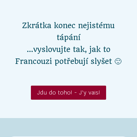
Zkrátka konec nejistému
tápání
…vyslovujte tak, jak to
Francouzi potřebují slyšet 🙂
Jdu do toho! - J'y vais!